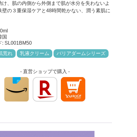
ビタミンシリー
助け、肌の内側から外側まで肌が水分を失わないよ
サンケア
ズ
鉄壁の３重保湿ケアと48時間乾かない、潤う素肌に
。
ハイバリアシリ
ーズ
0ml
韓国
ド:
SL001BM50
肌荒れ
乳液クリーム
バリアダームシリーズ
- 直営ショップで購入 -